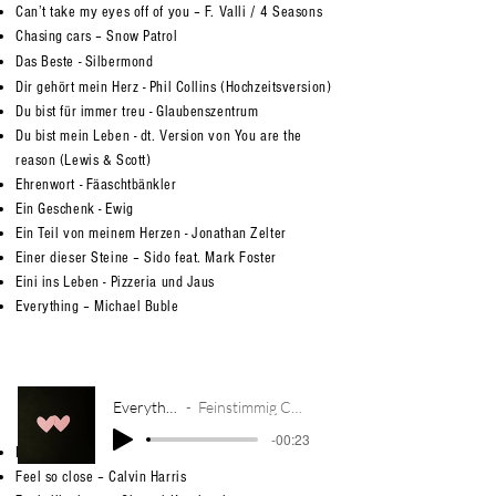
Can’t take my eyes off of you – F. Valli / 4 Seasons
Chasing cars – Snow Patrol
Das Beste - Silbermond
Dir gehört mein Herz - Phil Collins (Hochzeitsversion)
Du bist für immer treu - Glaubenszentrum
Du bist mein Leben - dt. Version von You are the
reason (Lewis & Scott)
Ehrenwort - Fäaschtbänkler
Ein Geschenk - Ewig
Ein Teil von meinem Herzen - Jonathan Zelter
Einer dieser Steine – Sido feat. Mark Foster
Eini ins Leben - Pizzeria und Jaus
Everything – Michael Buble
Everything
Feinstimmig Cover
-00:23
Everytime we touch (slow Version) – Cascada
Feel so close – Calvin Harris