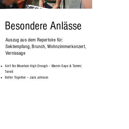
Besondere Anlässe
Auszug aus dem Repertoire für:
Sektempfang, Brunch, Wohnzimmerkonzert,
Vernissage
Ain't No Mountain High Enough – Marvin Gaye & Tammi
Terrell
Better Together – Jack Johnson
Bei mir bist du schön – The Andrews Sisters
Everything – Michael Bublé
Flowers – Miley Cyrus
Ho Hey - The Lumineers
I'm Yours – Jason Mraz
Isn't She Lovely – Stevie Wonder
Let's Stay Together – Al Green
Make You Feel My Love – Bob Dylan