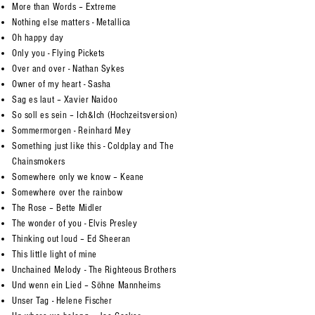
More than Words – Extreme
Nothing else matters - Metallica
Oh happy day
Only you - Flying Pickets
Over and over - Nathan Sykes
​Owner of my heart - Sasha
Sag es laut – Xavier Naidoo
So soll es sein – Ich&Ich (Hochzeitsversion)
Sommermorgen - Reinhard Mey
Something just like this - Coldplay and The
Chainsmokers
Somewhere only we know – Keane
Somewhere over the rainbow
The Rose – Bette Midler
The wonder of you - Elvis Presley
Thinking out loud – Ed Sheeran
This little light of mine
Unchained Melody - The Righteous Brothers
Und wenn ein Lied – Söhne Mannheims
Unser Tag - Helene Fischer