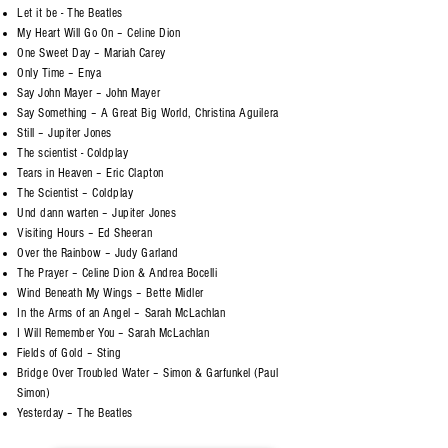
Let it be - The Beatles
My Heart Will Go On – Celine Dion
One Sweet Day – Mariah Carey
Only Time – Enya
Say John Mayer – John Mayer
Say Something – A Great Big World, Christina Aguilera
Still – Jupiter Jones
The scientist - Coldplay
Tears in Heaven – Eric Clapton
The Scientist – Coldplay
Und dann warten – Jupiter Jones
Visiting Hours – Ed Sheeran
Over the Rainbow – Judy Garland
The Prayer – Celine Dion & Andrea Bocelli
Wind Beneath My Wings – Bette Midler
In the Arms of an Angel – Sarah McLachlan
I Will Remember You – Sarah McLachlan
Fields of Gold – Sting
Bridge Over Troubled Water – Simon & Garfunkel (Paul
Simon)
Yesterday – The Beatles