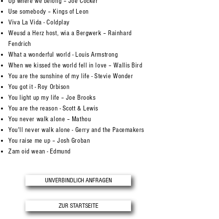
Up where we belong – Joe Cocker
Use somebody – Kings of Leon
Viva La Vida - Coldplay
Weusd a Herz host, wia a Bergwerk – Rainhard
Fendrich
What a wonderful world - Louis Armstrong
When we kissed the world fell in love – Wallis Bird
You are the sunshine of my life - Stevie Wonder
You got it - Roy Orbison
You light up my life – Joe Brooks
You are the reason - Scott & Lewis
You never walk alone – Mathou
You'll never walk alone - Gerry and the Pacemakers
You raise me up – Josh Groban
Zam oid wean - Edmund
UNVERBINDLICH ANFRAGEN
ZUR STARTSEITE