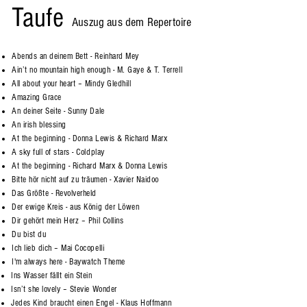
Taufe
Auszug aus dem Repertoire
Abends an deinem Bett - Reinhard Mey
Ain’t no mountain high enough - M. Gaye & T. Terrell
All about your heart – Mindy Gledhill
Amazing Grace
An deiner Seite - Sunny Dale
An irish blessing
At the beginning - Donna Lewis & Richard Marx
A sky full of stars - Coldplay
At the beginning - Richard Marx & Donna Lewis
Bitte hör nicht auf zu träumen - Xavier Naidoo
Das Größte - Revolverheld
Der ewige Kreis - aus König der Löwen
Dir gehört mein Herz – Phil Collins
Du bist du
Ich lieb dich – Mai Cocopelli
I'm always here - Baywatch Theme
Ins Wasser fällt ein Stein
Isn’t she lovely – Stevie Wonder
Jedes Kind braucht einen Engel - Klaus Hoffmann