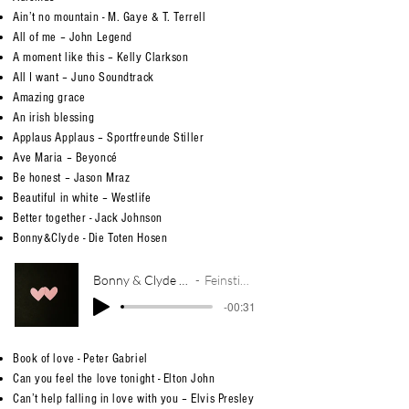
Ain’t no mountain - M. Gaye & T. Terrell
All of me – John Legend
A moment like this – Kelly Clarkson
All I want – Juno Soundtrack
Amazing grace
An irish blessing
Applaus Applaus – Sportfreunde Stiller
Ave Maria – Beyoncé
Be honest – Jason Mraz
Beautiful in white – Westlife
Better together - Jack Johnson
Bonny&Clyde - Die Toten Hosen​​​​
Bonny & Clyde - Toten Hosen 1
Feinstimmig Cover
-00:31
Book of love - Peter Gabriel
Can you feel the love tonight - Elton John
Can’t help falling in love with you – Elvis Presley