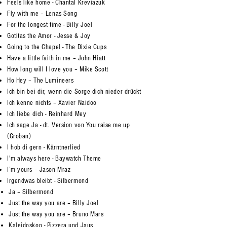
Feels like home - Chantal Kreviazuk
Fly with me – Lenas Song
For the longest time - Billy Joel
Gotitas the Amor - Jesse & Joy
Going to the Chapel - The Dixie Cups
Have a little faith in me – John Hiatt
How long will I love you – Mike Scott
Ho Hey – The Lumineers
Ich bin bei dir, wenn die Sorge dich nieder drückt
Ich kenne nichts – Xavier Naidoo
Ich liebe dich - Reinhard Mey
Ich sage Ja - dt. Version von You raise me up
(Groban)
I hob di gern - Kärntnerlied
I'm always here - Baywatch Theme
I’m yours – Jason Mraz
Irgendwas bleibt - Silbermond
Ja – Silbermond
Just the way you are – Billy Joel
Just the way you are – Bruno Mars
Kaleidoskop - Pizzera und Jaus